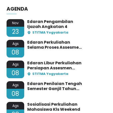
YOGYAKARTA TAHUN AKADEMIK
2024/2025
AGENDA
Edaran Pengambilan
Nov
Ijazah Angkatan 4
23
STITMA Yogyakarta
Edaran Perkuliahan
Ags
Selama Proses Assesmen
08
Lapangan Prodi PAI
STITMA
Edaran Libur Perkuliahan
Ags
Persiapan Assesmen
08
Lapangan Prodi PBA
STITMA Yogyakarta
Edaran Penilaian Tengah
Ags
Semester Ganjil Tahun
08
Akademi 2024/2025
STITMA Yogyakarta
Sosialisasi Perkuliahan
Ags
Mahasiswa Kls Weekend