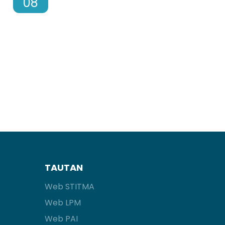
08
TAUTAN
Web STITMA
Web LPM
Web PAI