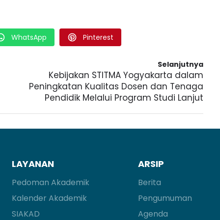
WhatsApp
Pinterest
Selanjutnya
Kebijakan STITMA Yogyakarta dalam
Peningkatan Kualitas Dosen dan Tenaga
Pendidik Melalui Program Studi Lanjut
LAYANAN
ARSIP
Pedoman Akademik
Berita
Kalender Akademik
Pengumuman
SIAKAD
Agenda