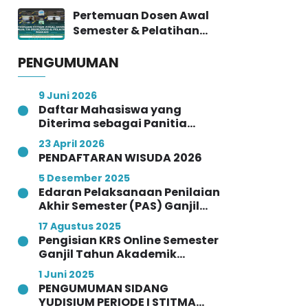
Sevima Platform, Bahas
Pertemuan Dosen Awal
Progress & Implementasi
Semester & Pelatihan
SIAKAD
SIAKAD STITMA
PENGUMUMAN
Yogyakarta
9 Juni 2026
Daftar Mahasiswa yang
Diterima sebagai Panitia
Wisuda STITMA Yogyakarta
23 April 2026
Angkatan Ke-VI Tahun 2026
PENDAFTARAN WISUDA 2026
5 Desember 2025
Edaran Pelaksanaan Penilaian
Akhir Semester (PAS) Ganjil
Tahun Akademik 2025/2026
17 Agustus 2025
Pengisian KRS Online Semester
Ganjil Tahun Akademik
2025/2026
1 Juni 2025
PENGUMUMAN SIDANG
YUDISIUM PERIODE I STITMA