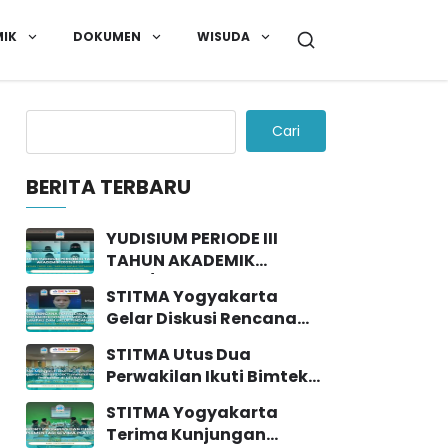
IK
DOKUMEN
WISUDA
Cari
BERITA TERBARU
YUDISIUM PERIODE III
TAHUN AKADEMIK
2025/2026
STITMA Yogyakarta
Gelar Diskusi Rencana
Penyelenggaraan
STITMA Utus Dua
Program Rekognisi
Perwakilan Ikuti Bimtek
Pembelajaran Lampau
PDDIKTI Bersama SEVIMA
(RPL) dan Jalur Pindahan
STITMA Yogyakarta
di Yogyakarta
Terima Kunjungan