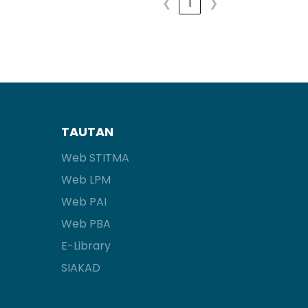
❮
1
❯
TAUTAN
Web STITMA
Web LPM
Web PAI
Web PBA
E-Library
SIAKAD