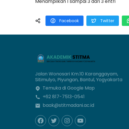
Menampilkan 1 sampai 3 dari 3 entri
Facebook
Twitter
Jalan Wonosari Km.10 Karanggayam,
Sitimulyo, Piyungan, Bantul, Yogyakarta
Temuka di Google Map
+62 817-7513-0541
baak@stitmadani.ac.id