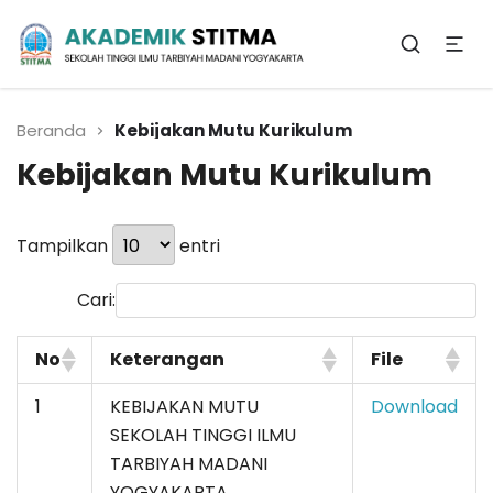
Biro Administrasi
Akademik
Beranda
Kebijakan Mutu Kurikulum
Kebijakan Mutu Kurikulum
Tampilkan
entri
Cari:
No
Keterangan
File
1
KEBIJAKAN MUTU
Download
SEKOLAH TINGGI ILMU
TARBIYAH MADANI
YOGYAKARTA