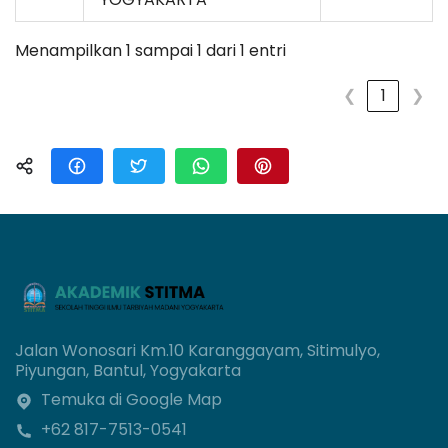
Menampilkan 1 sampai 1 dari 1 entri
❮
1
❯
Jalan Wonosari Km.10 Karanggayam, Sitimulyo,
Piyungan, Bantul, Yogyakarta
Temuka di Google Map
+62 817-7513-0541