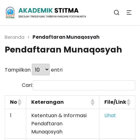
Biro Administrasi
Akademik
Beranda
Pendaftaran Munaqosyah
Pendaftaran Munaqosyah
Tampilkan
entri
Cari:
No
Keterangan
File/Link
1
Ketentuan & Informasi
Lihat
Pendaftaran
Munaqosyah