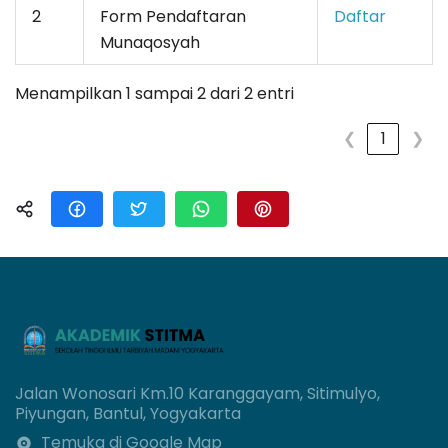
2
Form Pendaftaran
Daftar
Munaqosyah
Menampilkan 1 sampai 2 dari 2 entri
❮
1
❯
Jalan Wonosari Km.10 Karanggayam, Sitimulyo,
Piyungan, Bantul, Yogyakarta
Temuka di Google Map