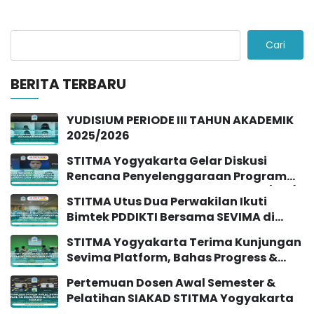
Cari
BERITA TERBARU
YUDISIUM PERIODE III TAHUN AKADEMIK
2025/2026
STITMA Yogyakarta Gelar Diskusi
Rencana Penyelenggaraan Program
Rekognisi Pembelajaran Lampau (RPL)
STITMA Utus Dua Perwakilan Ikuti
dan Jalur Pindahan
Bimtek PDDIKTI Bersama SEVIMA di
Yogyakarta
STITMA Yogyakarta Terima Kunjungan
Sevima Platform, Bahas Progress &
Implementasi SIAKAD
Pertemuan Dosen Awal Semester &
Pelatihan SIAKAD STITMA Yogyakarta