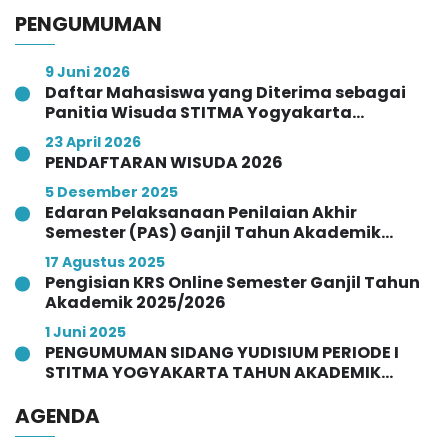
PENGUMUMAN
9 Juni 2026
Daftar Mahasiswa yang Diterima sebagai
Panitia Wisuda STITMA Yogyakarta
Angkatan Ke-VI Tahun 2026
23 April 2026
PENDAFTARAN WISUDA 2026
5 Desember 2025
Edaran Pelaksanaan Penilaian Akhir
Semester (PAS) Ganjil Tahun Akademik
2025/2026
17 Agustus 2025
Pengisian KRS Online Semester Ganjil Tahun
Akademik 2025/2026
1 Juni 2025
PENGUMUMAN SIDANG YUDISIUM PERIODE I
STITMA YOGYAKARTA TAHUN AKADEMIK
2024/2025
AGENDA