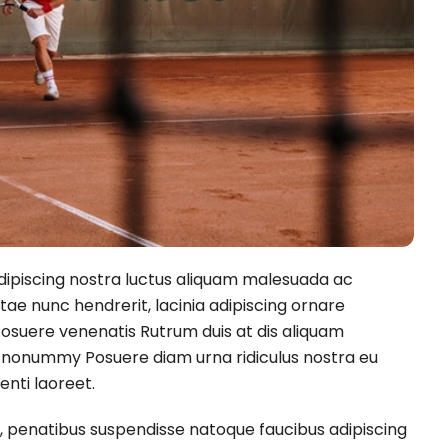
adipiscing nostra luctus aliquam malesuada ac
tae nunc hendrerit, lacinia adipiscing ornare
Posuere venenatis Rutrum duis at dis aliquam
 nonummy Posuere diam urna ridiculus nostra eu
nti laoreet.
io, penatibus suspendisse natoque faucibus adipiscing