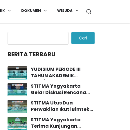
IK
DOKUMEN
WISUDA
Cari
BERITA TERBARU
YUDISIUM PERIODE III
TAHUN AKADEMIK
2025/2026
STITMA Yogyakarta
Gelar Diskusi Rencana
Penyelenggaraan
STITMA Utus Dua
Program Rekognisi
Perwakilan Ikuti Bimtek
Pembelajaran Lampau
PDDIKTI Bersama SEVIMA
(RPL) dan Jalur Pindahan
STITMA Yogyakarta
di Yogyakarta
Terima Kunjungan