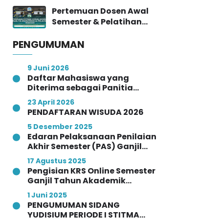
Sevima Platform, Bahas
Pertemuan Dosen Awal
Progress & Implementasi
Semester & Pelatihan
SIAKAD
SIAKAD STITMA
PENGUMUMAN
Yogyakarta
9 Juni 2026
Daftar Mahasiswa yang
Diterima sebagai Panitia
Wisuda STITMA Yogyakarta
23 April 2026
Angkatan Ke-VI Tahun 2026
PENDAFTARAN WISUDA 2026
5 Desember 2025
Edaran Pelaksanaan Penilaian
Akhir Semester (PAS) Ganjil
Tahun Akademik 2025/2026
17 Agustus 2025
Pengisian KRS Online Semester
Ganjil Tahun Akademik
2025/2026
1 Juni 2025
PENGUMUMAN SIDANG
YUDISIUM PERIODE I STITMA