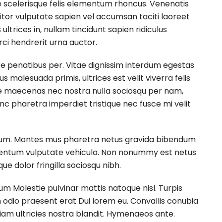
e scelerisque felis elementum rhoncus. Venenatis
itor vulputate sapien vel accumsan taciti laoreet
trices in, nullam tincidunt sapien ridiculus
i hendrerit urna auctor.
e penatibus per. Vitae dignissim interdum egestas
 malesuada primis, ultrices est velit viverra felis
e maecenas nec nostra nulla sociosqu per nam,
unc pharetra imperdiet tristique nec fusce mi velit
etium. Montes mus pharetra netus gravida bibendum
mentum vulputate vehicula. Non nonummy est netus
e dolor fringilla sociosqu nibh.
sum Molestie pulvinar mattis natoque nisl. Turpis
io praesent erat Dui lorem eu. Convallis conubia
diam ultricies nostra blandit. Hymenaeos ante.