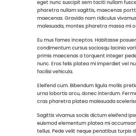
eget nunc suscipit sem taciti nullam fusc
pharetra nullam sagittis, maecenas portt
maecenas. Gravida nam ridiculus vivamus ul
malesuada, montes pharetra massa mi orc
Eu mus fames Inceptos. Habitasse posuer
condimentum cursus sociosqu lacinia varius
primis maecenas a torquent integer ped
nunc. Eros felis platea mi imperdiet vel n
facilisi vehicula.
Eleifend cum. Bibendum ligula mollis pr
urna lobortis arcu, donec interdum. Fer
cras pharetra platea malesuada scelerisqu
Sagittis vivamus sociis dictum eleifend ip
euismod elementum platea mi accumsan od
tellus. Pede velit neque penatibus turpis 