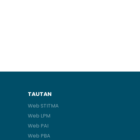
TAUTAN
Web STITMA
Web LPM
Web PAI
Web PBA