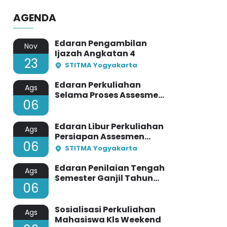
YOGYAKARTA TAHUN AKADEMIK
2024/2025
AGENDA
Edaran Pengambilan
Nov
Ijazah Angkatan 4
23
STITMA Yogyakarta
Edaran Perkuliahan
Ags
Selama Proses Assesmen
06
Lapangan Prodi PAI
STITMA
Edaran Libur Perkuliahan
Ags
Persiapan Assesmen
06
Lapangan Prodi PBA
STITMA Yogyakarta
Edaran Penilaian Tengah
Ags
Semester Ganjil Tahun
06
Akademi 2024/2025
STITMA Yogyakarta
Sosialisasi Perkuliahan
Ags
Mahasiswa Kls Weekend