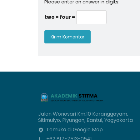
Please enter an answer in digits:
two × four =
Jalan Wonosari Km.10 Karanggayam,
Sitimulyo, Piyungan, Bantul, Yogyakarta
Temuka di Google Map
+62 817-7513-0541