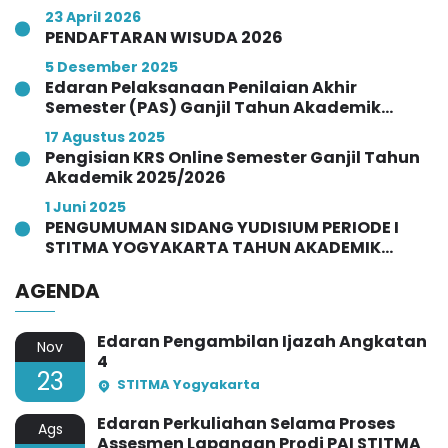
Angkatan Ke-VI Tahun 2026
23 April 2026
PENDAFTARAN WISUDA 2026
5 Desember 2025
Edaran Pelaksanaan Penilaian Akhir
Semester (PAS) Ganjil Tahun Akademik
2025/2026
17 Agustus 2025
Pengisian KRS Online Semester Ganjil Tahun
Akademik 2025/2026
1 Juni 2025
PENGUMUMAN SIDANG YUDISIUM PERIODE I
STITMA YOGYAKARTA TAHUN AKADEMIK
2024/2025
AGENDA
Edaran Pengambilan Ijazah Angkatan
Nov
4
23
STITMA Yogyakarta
Edaran Perkuliahan Selama Proses
Ags
Assesmen Lapangan Prodi PAI STITMA