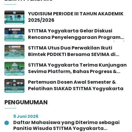
YUDISIUM PERIODE III TAHUN AKADEMIK
2025/2026
STITMA Yogyakarta Gelar Diskusi
Rencana Penyelenggaraan Program
Rekognisi Pembelajaran Lampau (RPL)
STITMA Utus Dua Perwakilan Ikuti
dan Jalur Pindahan
Bimtek PDDIKTI Bersama SEVIMA di
Yogyakarta
STITMA Yogyakarta Terima Kunjungan
Sevima Platform, Bahas Progress &
Implementasi SIAKAD
Pertemuan Dosen Awal Semester &
Pelatihan SIAKAD STITMA Yogyakarta
PENGUMUMAN
9 Juni 2026
Daftar Mahasiswa yang Diterima sebagai
Panitia Wisuda STITMA Yogyakarta