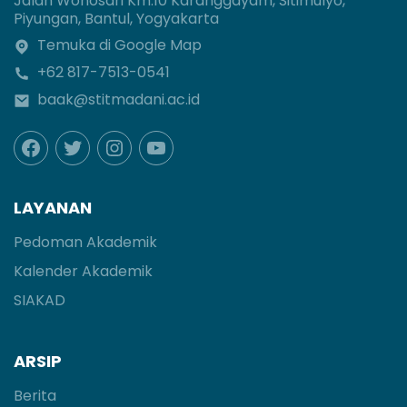
Jalan Wonosari Km.10 Karanggayam, Sitimulyo,
Piyungan, Bantul, Yogyakarta
Temuka di Google Map
+62 817-7513-0541
baak@stitmadani.ac.id
LAYANAN
Pedoman Akademik
Kalender Akademik
SIAKAD
ARSIP
Berita