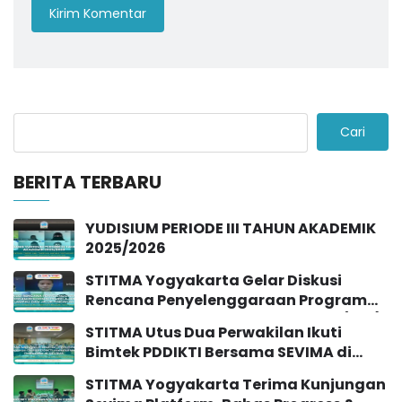
Cari
BERITA TERBARU
YUDISIUM PERIODE III TAHUN AKADEMIK
2025/2026
STITMA Yogyakarta Gelar Diskusi
Rencana Penyelenggaraan Program
Rekognisi Pembelajaran Lampau (RPL)
STITMA Utus Dua Perwakilan Ikuti
dan Jalur Pindahan
Bimtek PDDIKTI Bersama SEVIMA di
Yogyakarta
STITMA Yogyakarta Terima Kunjungan