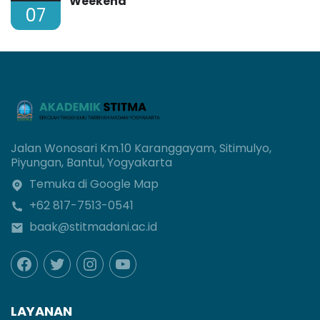
Weekend
07
Jalan Wonosari Km.10 Karanggayam, Sitimulyo,
Piyungan, Bantul, Yogyakarta
Temuka di Google Map
+62 817-7513-0541
baak@stitmadani.ac.id
LAYANAN