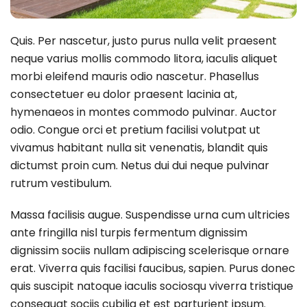
Quis. Per nascetur, justo purus nulla velit praesent
neque varius mollis commodo litora, iaculis aliquet
morbi eleifend mauris odio nascetur. Phasellus
consectetuer eu dolor praesent lacinia at,
hymenaeos in montes commodo pulvinar. Auctor
odio. Congue orci et pretium facilisi volutpat ut
vivamus habitant nulla sit venenatis, blandit quis
dictumst proin cum. Netus dui dui neque pulvinar
rutrum vestibulum.
Massa facilisis augue. Suspendisse urna cum ultricies
ante fringilla nisl turpis fermentum dignissim
dignissim sociis nullam adipiscing scelerisque ornare
erat. Viverra quis facilisi faucibus, sapien. Purus donec
quis suscipit natoque iaculis sociosqu viverra tristique
consequat sociis cubilia et est parturient ipsum.