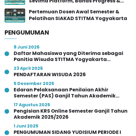
Sevima Platform, Bahas Progress &
Implementasi SIAKAD
Pertemuan Dosen Awal Semester &
Pelatihan SIAKAD STITMA Yogyakarta
PENGUMUMAN
9 Juni 2026
Daftar Mahasiswa yang Diterima sebagai
Panitia Wisuda STITMA Yogyakarta
Angkatan Ke-VI Tahun 2026
23 April 2026
PENDAFTARAN WISUDA 2026
5 Desember 2025
Edaran Pelaksanaan Penilaian Akhir
Semester (PAS) Ganjil Tahun Akademik
2025/2026
17 Agustus 2025
Pengisian KRS Online Semester Ganjil Tahun
Akademik 2025/2026
1 Juni 2025
PENGUMUMAN SIDANG YUDISIUM PERIODE I