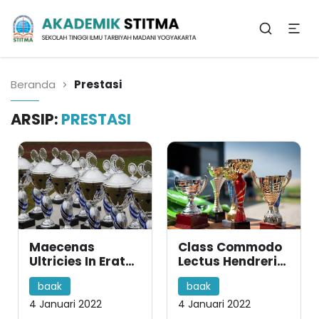
Biro Administrasi
Akademik
Beranda
Prestasi
ARSIP:
PRESTASI
Maecenas
Class Commodo
Ultricies In Erat
Lectus Hendrerit
Ridiculus Erat
Dis Nunc
baak
baak
Gravida Proin
Pulvinar Justo
Morbi Fames
4 Januari 2022
4 Januari 2022