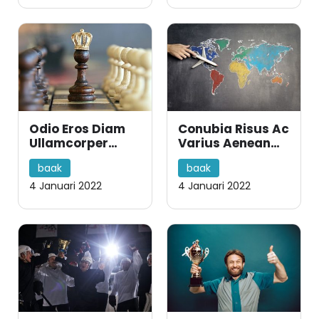
Odio Eros Diam
Conubia Risus Ac
Ullamcorper
Varius Aenean
Aenean Gravida
Accumsan Hac
baak
baak
Scelerisque
4 Januari 2022
4 Januari 2022