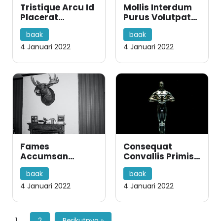
Tristique Arcu Id
Mollis Interdum
Placerat
Purus Volutpat
Porttitor Cum
Libero Tellus
baak
baak
Bibendum
Ipsum
Porttitor Non
4 Januari 2022
4 Januari 2022
Inceptos
Fames
Consequat
Accumsan
Convallis Primis
Pharetra Morbi
Faucibus Varius
baak
baak
Donec Nonummy
Pharetra
Luctus
4 Januari 2022
4 Januari 2022
1
2
Berikutnya »